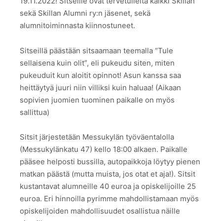
19.11.2022! Sitseille ovat tervetulleita kaikki Skillan
sekä Skillan Alumni ry:n jäsenet, sekä
alumnitoiminnasta kiinnostuneet.
Sitseillä päästään sitsaamaan teemalla “Tule
sellaisena kuin olit”, eli pukeudu siten, miten
pukeuduit kun aloitit opinnot! Asun kanssa saa
heittäytyä juuri niin villiksi kuin haluaa! (Aikaan
sopivien juomien tuominen paikalle on myös
sallittua)
Sitsit järjestetään Messukylän työväentalolla
(Messukylänkatu 47) kello 18:00 alkaen. Paikalle
pääsee helposti bussilla, autopaikkoja löytyy pienen
matkan päästä (mutta muista, jos otat et aja!). Sitsit
kustantavat alumneille 40 euroa ja opiskelijoille 25
euroa. Eri hinnoilla pyrimme mahdollistamaan myös
opiskelijoiden mahdollisuudet osallistua näille