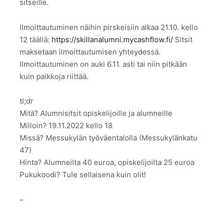
sitseille.
Ilmoittautuminen näihin pirskeisiin alkaa 21.10. kello
12 täällä:
https://skillanalumni.mycashflow.fi/
Sitsit
maksetaan ilmoittautumisen yhteydessä.
Ilmoittautuminen on auki 6.11. asti tai niin pitkään
kuin paikkoja riittää.
tl;dr
Mitä? Alumnisitsit opiskelijoille ja alumneille
Milloin? 19.11.2022 kello 18
Missä? Messukylän työväentalolla (Messukylänkatu
47)
Hinta? Alumneilta 40 euroa, opiskelijoilta 25 euroa
Pukukoodi? Tule sellaisena kuin olit!
–