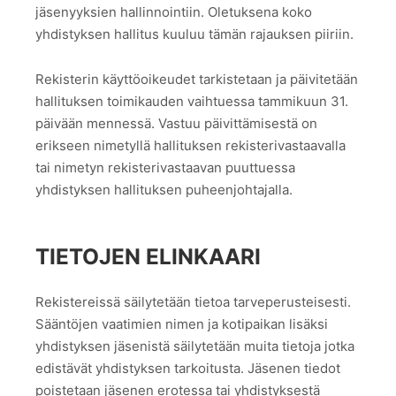
jäsenyyksien hallinnointiin. Oletuksena koko
yhdistyksen hallitus kuuluu tämän rajauksen piiriin.
Rekisterin käyttöoikeudet tarkistetaan ja päivitetään
hallituksen toimikauden vaihtuessa tammikuun 31.
päivään mennessä. Vastuu päivittämisestä on
erikseen nimetyllä hallituksen rekisterivastaavalla
tai nimetyn rekisterivastaavan puuttuessa
yhdistyksen hallituksen puheenjohtajalla.
TIETOJEN ELINKAARI
Rekistereissä säilytetään tietoa tarveperusteisesti.
Sääntöjen vaatimien nimen ja kotipaikan lisäksi
yhdistyksen jäsenistä säilytetään muita tietoja jotka
edistävät yhdistyksen tarkoitusta. Jäsenen tiedot
poistetaan jäsenen erotessa tai yhdistyksestä