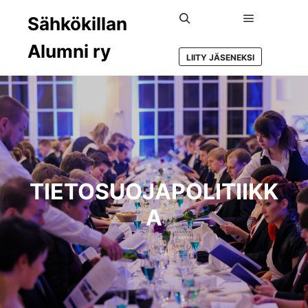
Sähkökillan
Main menu
Search
Alumni ry
LIITY JÄSENEKSI
TIETOSUOJAPOLITIIKK
A