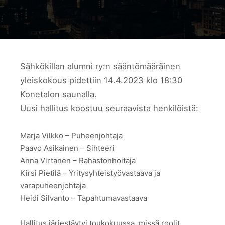
Sähkökillan alumni ry:n sääntömääräinen
yleiskokous pidettiin 14.4.2023 klo 18:30
Konetalon saunalla.
Uusi hallitus koostuu seuraavista henkilöistä:
Marja Vilkko – Puheenjohtaja
Paavo Asikainen – Sihteeri
Anna Virtanen – Rahastonhoitaja
Kirsi Pietilä – Yritysyhteistyövastaava ja
varapuheenjohtaja
Heidi Silvanto – Tapahtumavastaava
Hallitus järjestäytyi toukokuussa, missä roolit