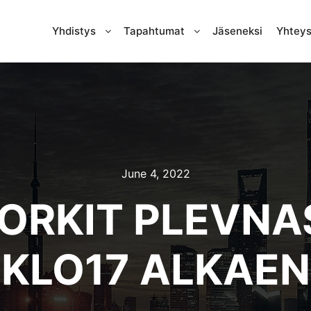
Yhdistys
Tapahtumat
Jäseneksi
Yhteys
June 4, 2022
RKIT PLEVNAS
KLO17 ALKAEN