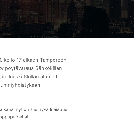
.6. kello 17 alkaen Tampereen
ty pöytävaraus Sähkökillan
eita kaikki Skillan alumnit,
 Alumniyhdistyksen
uaikana, nyt on siis hyvä tilaisuus
loppupuolella!