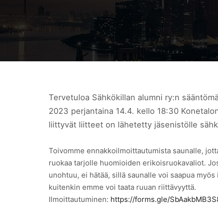
Tervetuloa Sähkökillan alumni ry:n sääntö
2023 perjantaina 14.4. kello 18:30 Konetal
liittyvät liitteet on lähetetty jäsenistölle säh
Toivomme ennakkoilmoittautumista saunalle, jot
ruokaa tarjolle huomioiden erikoisruokavaliot. Jo
unohtuu, ei hätää, sillä saunalle voi saapua myös 
kuitenkin emme voi taata ruuan riittävyyttä.
Ilmoittautuminen:
https://forms.gle/SbAakbMB3