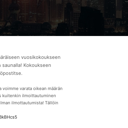
määräiseen vuosikokoukseen
on saunalla! Kokoukseen
köpostitse.
ta voimme varata oikean määrän
s kuitenkin ilmoittautuminen
ilman ilmottautumista! Tällöin
S8kBHcs5