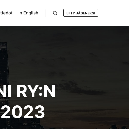
tiedot
In English
LIITY JÄSENEKSI
Search
I RY:N
.2023