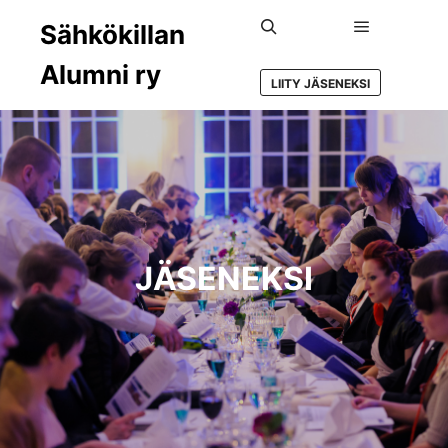
Sähkökillan
Main menu
Search
Alumni ry
LIITY JÄSENEKSI
JÄSENEKSI