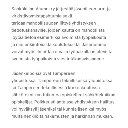
Sähkökillan Alumni ry järjestää jäsenilleen ura- ja
virkistäytymistapahtumia sekä
tarjoaa mahdollisuuden liittyä yhdistyksen
tiedotuskanaville, joiden kautta on mahdollista
löytää tietoa esimerkiksi avoimista työpaikoista
ja mielenkiintoisista koulutuksista. Jäsenemme
voivat myös ilmoittaa omalla työpaikallaan olevista
avoimista työpaikoista viestintäkanavissamme.
Jäsenkelpoisia ovat Tampereen
yliopistossa, Tampereen teknillisessä yliopistossa
tai Tampereen teknillisessä korkeakoulussa
sähkötekniikan tutkintoa opiskelleet sähkötekniikan
opiskelijat. Poikkeustilanteissa yhdistyksen hallitus
voi hyväksyä jäseniksi tai kunniajäseniksi myös
muita henkilöitä hakemusten ja harkinnan mukaan.