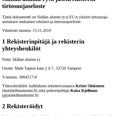
tietosuojaseloste
Tämä dokumentti on Skillan alumni ry:n EU:n yleisen tietosuoja-
asetuksen mukainen rekisteri-ja tietosuojaseloste.
Viimeisin muutos: 15.11.2019
1 Rekisterinpitäjä ja rekisterin
yhteyshenkilöt
Nimi: Skillan alumni ry
Osoite: Matti Tapion katu 2 A 7, 33720 Tampere
Y-tunnus: 3084517-8
Yhteyshenkilöt: hallituksen rekisterivastaava
Kristo Siiskonen
(it(at)skillanalumni.fi) sekä puheenjohtaja
Kaisa Kjellman
(pj(at)skillanalumni.fi)
2 Rekisteröidyt