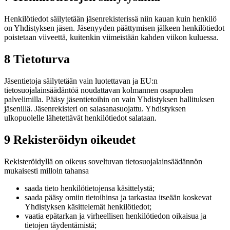
Henkilötiedot säilytetään jäsenrekisterissä niin kauan kuin henkilö
on Yhdistyksen jäsen. Jäsenyyden päättymisen jälkeen henkilötiedot
poistetaan viiveettä, kuitenkin viimeistään kahden viikon kuluessa.
8 Tietoturva
Jäsentietoja säilytetään vain luotettavan ja EU:n
tietosuojalainsäädäntöä noudattavan kolmannen osapuolen
palvelimilla. Pääsy jäsentietoihin on vain Yhdistyksen hallituksen
jäsenillä. Jäsenrekisteri on salasanasuojattu. Yhdistyksen
ulkopuolelle lähetettävät henkilötiedot salataan.
9 Rekisteröidyn oikeudet
Rekisteröidyllä on oikeus soveltuvan tietosuojalainsäädännön
mukaisesti milloin tahansa
saada tieto henkilötietojensa käsittelystä;
saada pääsy omiin tietoihinsa ja tarkastaa itseään koskevat
Yhdistyksen käsittelemät henkilötiedot;
vaatia epätarkan ja virheellisen henkilötiedon oikaisua ja
tietojen täydentämistä;