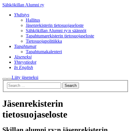
Sähkökillan Alumni ry
Yhdistys
Hallitus
Jäsenrekisterin tietosuojaseloste
Sähkökillan Alumni ry:n säännöt
Tapahtumarekisterin tietosuojaseloste
Tietosuojapolitiikka
Tapahtumat
Tapahtumakalenteri
Jäseneksi
Yhteystiedot
In English
Liity jäseneksi
Search
Main
menu
Jäsenrekisterin
tietosuojaseloste
Skillan alumni ry:n jäsenrekisterin