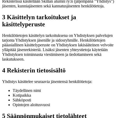
Rekisterissä käsitellään Skillan alumni ry:n (jäljempänä ”Yhdistys”)
jäsenten, kunniajäsenten sekä kannatusjäsenten henkilötietoja.
3 Käsittelyn tarkoitukset ja
käsittelyperuste
Henkilötietojen käsittelyn tarkoituksena on Yhdistyksen palvelujen
tarjonta Yhdistyksen jäsenille ja sidosryhmille. Henkilötietojen
pääasiallinen käsittelyperuste on Yhdistyksen lakisääteinen velvoite
ylläpitää jäsenrekisteriä. Lisäksi jäsenten yhteystietoja käytetään
Yhdistyksen toiminnasta viestimiseen ja tiedottamiseen sekä
laskutukseen.
4 Rekisterin tietosisältö
Yhdistys käsittelee seuraavia jäsentensä henkilötietoja:
Täydellinen nimi
Kotipaikka
Sähköposti
Opintojen aloitusvuosi
5 Säännönmukaiset tietolähteet