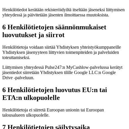
Henkilötiedot kerätään rekisteröidyiltä itseltään jäseneksi liittymisen
yhteydessä ja päivitetään jäsenten ilmoittaessa muutoksista.
6 Henkilötietojen säännönmukaiset
luovutukset ja siirrot
Henkilötietoja voidaan siirtää Yhdistyksen yhteistyökumppaneille
Yhdistyksen jäsenyyteen liittyvien toimenpiteiden ja palveluiden
toteuttamiseksi.
Liittymisen yhteydessä Pulse247:n MyCashlow-palvelussa kerätyt
jäsentiedot siirretään Yhdistyksen tilille Google LLC:n Google
Drive -palveluun.
6 Henkilötietojen luovutus EU:n tai
ETA:n ulkopuolelle
Henkilötietoja ei siirretä Euroopan unionin tai Euroopan
talousalueen ulkopuolelle.
7 Henkilötietojen säilytysaika