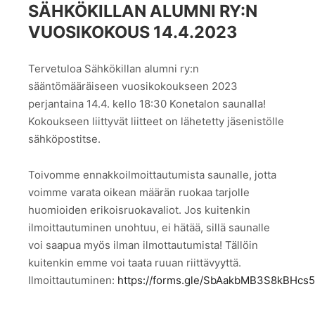
SÄHKÖKILLAN ALUMNI RY:N
VUOSIKOKOUS 14.4.2023
Tervetuloa Sähkökillan alumni ry:n
sääntömääräiseen vuosikokoukseen 2023
perjantaina 14.4. kello 18:30 Konetalon saunalla!
Kokoukseen liittyvät liitteet on lähetetty jäsenistölle
sähköpostitse.
Toivomme ennakkoilmoittautumista saunalle, jotta
voimme varata oikean määrän ruokaa tarjolle
huomioiden erikoisruokavaliot. Jos kuitenkin
ilmoittautuminen unohtuu, ei hätää, sillä saunalle
voi saapua myös ilman ilmottautumista! Tällöin
kuitenkin emme voi taata ruuan riittävyyttä.
Ilmoittautuminen:
https://forms.gle/SbAakbMB3S8kBHcs5