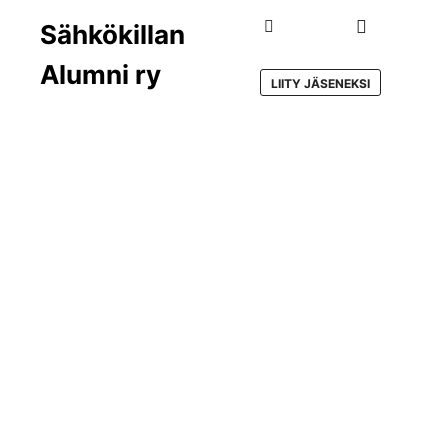
Sähkökillan
Main menu
Search
Alumni ry
LIITY JÄSENEKSI
CATEGORY ARCHIVES:
UNCATEGORIZED