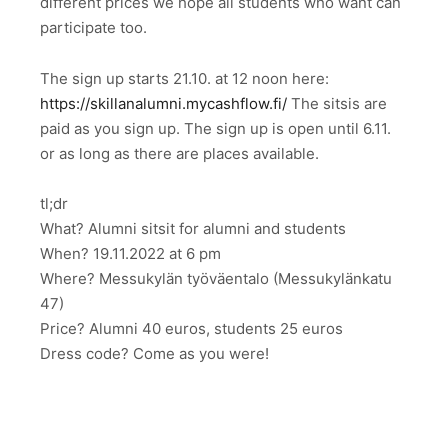
different prices we hope all students who want can
participate too.
The sign up starts 21.10. at 12 noon here:
https://skillanalumni.mycashflow.fi/
The sitsis are
paid as you sign up. The sign up is open until 6.11.
or as long as there are places available.
tl;dr
What? Alumni sitsit for alumni and students
When? 19.11.2022 at 6 pm
Where? Messukylän työväentalo (Messukylänkatu
47)
Price? Alumni 40 euros, students 25 euros
Dress code? Come as you were!