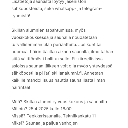
Lisätietoja saunasta löytyy jäsenistön
sähköposteista, sekä whatsapp- ja telegram-
ryhmistä!
Skillan alumnien tapahtumissa, myös
vuosikokouksessa ja saunalla noudatetaan
turvallisemman tilan periaatteita. Jos koet tai
huomaat häirintää illan aikana saunalla, ilmoitathan
siitä välittömästi hallitukselle. Ei-kiireellisissä
asioissa saunan jälkeen voit olla myös yhteydessä
sähköpostilla pj [at] skillanalumni.fi. Annetaan
kaikille mahdollisuus nauttia saunaillasta ilman
häirintää!
Mitä? Skillan alumni ry vuosikokous ja saunailta
Milloin? 25.4.2025 kello 18:00
Missä? Teekkarisaunalla, Tekniikankatu 11
Miksi? Saunaa ja paljua vanhojen