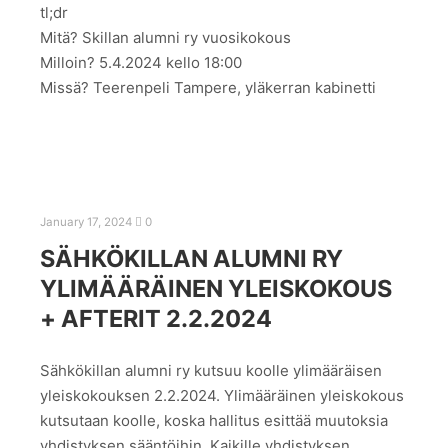
tl;dr
Mitä? Skillan alumni ry vuosikokous
Milloin? 5.4.2024 kello 18:00
Missä? Teerenpeli Tampere, yläkerran kabinetti
January 17, 2024
0
SÄHKÖKILLAN ALUMNI RY
YLIMÄÄRÄINEN YLEISKOKOUS
+ AFTERIT 2.2.2024
Sähkökillan alumni ry kutsuu koolle ylimääräisen
yleiskokouksen 2.2.2024. Ylimääräinen yleiskokous
kutsutaan koolle, koska hallitus esittää muutoksia
yhdistyksen sääntöihin. Kaikille yhdistyksen