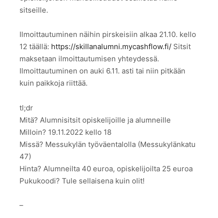
sitseille.
Ilmoittautuminen näihin pirskeisiin alkaa 21.10. kello
12 täällä:
https://skillanalumni.mycashflow.fi/
Sitsit
maksetaan ilmoittautumisen yhteydessä.
Ilmoittautuminen on auki 6.11. asti tai niin pitkään
kuin paikkoja riittää.
tl;dr
Mitä? Alumnisitsit opiskelijoille ja alumneille
Milloin? 19.11.2022 kello 18
Missä? Messukylän työväentalolla (Messukylänkatu
47)
Hinta? Alumneilta 40 euroa, opiskelijoilta 25 euroa
Pukukoodi? Tule sellaisena kuin olit!
–