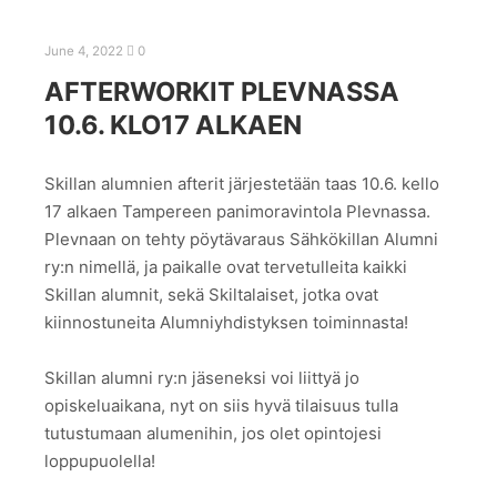
June 4, 2022
0
AFTERWORKIT PLEVNASSA
10.6. KLO17 ALKAEN
Skillan alumnien afterit järjestetään taas 10.6. kello
17 alkaen Tampereen panimoravintola Plevnassa.
Plevnaan on tehty pöytävaraus Sähkökillan Alumni
ry:n nimellä, ja paikalle ovat tervetulleita kaikki
Skillan alumnit, sekä Skiltalaiset, jotka ovat
kiinnostuneita Alumniyhdistyksen toiminnasta!
Skillan alumni ry:n jäseneksi voi liittyä jo
opiskeluaikana, nyt on siis hyvä tilaisuus tulla
tutustumaan alumenihin, jos olet opintojesi
loppupuolella!