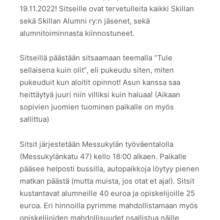
19.11.2022! Sitseille ovat tervetulleita kaikki Skillan
sekä Skillan Alumni ry:n jäsenet, sekä
alumnitoiminnasta kiinnostuneet.
Sitseillä päästään sitsaamaan teemalla “Tule
sellaisena kuin olit”, eli pukeudu siten, miten
pukeuduit kun aloitit opinnot! Asun kanssa saa
heittäytyä juuri niin villiksi kuin haluaa! (Aikaan
sopivien juomien tuominen paikalle on myös
sallittua)
Sitsit järjestetään Messukylän työväentalolla
(Messukylänkatu 47) kello 18:00 alkaen. Paikalle
pääsee helposti bussilla, autopaikkoja löytyy pienen
matkan päästä (mutta muista, jos otat et aja!). Sitsit
kustantavat alumneille 40 euroa ja opiskelijoille 25
euroa. Eri hinnoilla pyrimme mahdollistamaan myös
opiskelijoiden mahdollisuudet osallistua näille