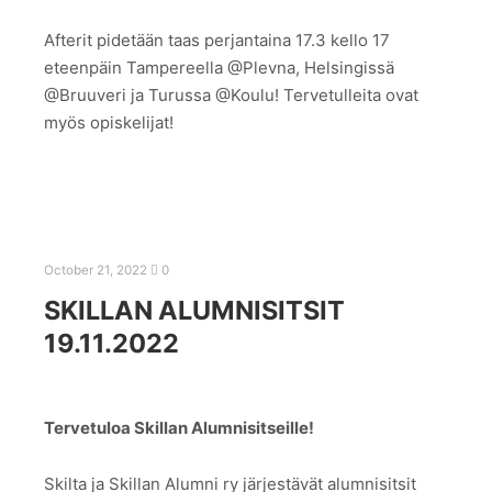
Afterit pidetään taas perjantaina 17.3 kello 17
eteenpäin Tampereella @Plevna, Helsingissä
@Bruuveri ja Turussa @Koulu! Tervetulleita ovat
myös opiskelijat!
October 21, 2022
0
SKILLAN ALUMNISITSIT
19.11.2022
Tervetuloa Skillan Alumnisitseille!
Skilta ja Skillan Alumni ry järjestävät alumnisitsit