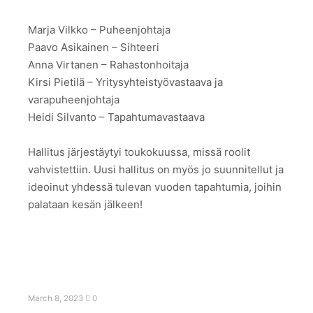
Marja Vilkko – Puheenjohtaja
Paavo Asikainen – Sihteeri
Anna Virtanen – Rahastonhoitaja
Kirsi Pietilä – Yritysyhteistyövastaava ja
varapuheenjohtaja
Heidi Silvanto – Tapahtumavastaava
Hallitus järjestäytyi toukokuussa, missä roolit
vahvistettiin. Uusi hallitus on myös jo suunnitellut ja
ideoinut yhdessä tulevan vuoden tapahtumia, joihin
palataan kesän jälkeen!
March 8, 2023
0